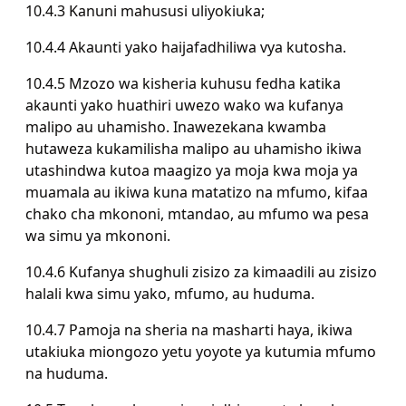
10.4.3 Kanuni mahususi uliyokiuka;
10.4.4 Akaunti yako haijafadhiliwa vya kutosha.
10.4.5 Mzozo wa kisheria kuhusu fedha katika
akaunti yako huathiri uwezo wako wa kufanya
malipo au uhamisho. Inawezekana kwamba
hutaweza kukamilisha malipo au uhamisho ikiwa
utashindwa kutoa maagizo ya moja kwa moja ya
muamala au ikiwa kuna matatizo na mfumo, kifaa
chako cha mkononi, mtandao, au mfumo wa pesa
wa simu ya mkononi.
10.4.6 Kufanya shughuli zisizo za kimaadili au zisizo
halali kwa simu yako, mfumo, au huduma.
10.4.7 Pamoja na sheria na masharti haya, ikiwa
utakiuka miongozo yetu yoyote ya kutumia mfumo
na huduma.