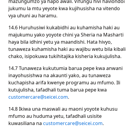
mazungumzo ya hapo awali. Vifungu hivi haviondoi
jukumu la mtu yeyote kwa kujihusisha na vitendo
vya uhuni au haramu.
14.6 Huruhusiwi kukabidhi au kuhamisha haki au
majukumu yako yoyote chini ya Sheria na Masharti
haya bila idhini yetu ya maandishi. Hata hivyo,
tunaweza kuhamisha haki au wajibu wetu bila kibali
chako, isipokuwa tukihitajika kisheria kukujulisha.
14.7 Tunaweza kukutumia barua pepe kwa anwani
inayohusishwa na akaunti yako, au tunaweza
kuchapisha arifa kwenye programu au mfumo. Ili
kutujulisha, tafadhali tuma barua pepe kwa
customercare@seicei.com
.
14.8 Ikiwa una maswali au maoni yoyote kuhusu
mfumo au huduma yetu, tafadhali usisite
kuwasiliana na
customercare@seicei.com
.