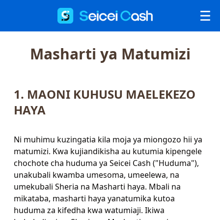
Masharti ya Matumizi
Seicei Cash
Kuhusu Sisi
1. MAONI KUHUSU MAELEKEZO
Blog
HAYA
Sera ya Faragha
Masharti ya Matumizi
Ni muhimu kuzingatia kila moja ya miongozo hii ya
matumizi. Kwa kujiandikisha au kutumia kipengele
chochote cha huduma ya Seicei Cash ("Huduma"),
unakubali kwamba umesoma, umeelewa, na
umekubali Sheria na Masharti haya. Mbali na
mikataba, masharti haya yanatumika kutoa
huduma za kifedha kwa watumiaji. Ikiwa