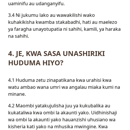
uaminifu au udanganyifu.
3.4 Ni jukumu lako au wawakilishi wako
kuhakikisha kwamba stakabadhi, hati au maelezo
ya faragha unayotupatia ni sahihi, kamili, ya haraka
na sahihi.
4. JE, KWA SASA UNASHIRIKI
HUDUMA HIYO?
4.1 Huduma zetu zinapatikana kwa urahisi kwa
watu ambao wana umri wa angalau miaka kumi na
minane.
4.2 Maombi yatakujulisha juu ya kukubalika au
kukataliwa kwa ombi la akaunti yako. Uidhinishaji
wa ombi la akaunti yako hauanzishi uhusiano wa
kisheria kati yako na mhusika mwingine. Kwa