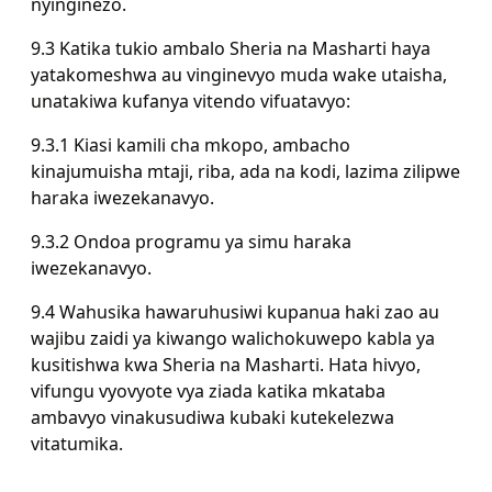
nyinginezo.
9.3 Katika tukio ambalo Sheria na Masharti haya
yatakomeshwa au vinginevyo muda wake utaisha,
unatakiwa kufanya vitendo vifuatavyo:
9.3.1 Kiasi kamili cha mkopo, ambacho
kinajumuisha mtaji, riba, ada na kodi, lazima zilipwe
haraka iwezekanavyo.
9.3.2 Ondoa programu ya simu haraka
iwezekanavyo.
9.4 Wahusika hawaruhusiwi kupanua haki zao au
wajibu zaidi ya kiwango walichokuwepo kabla ya
kusitishwa kwa Sheria na Masharti. Hata hivyo,
vifungu vyovyote vya ziada katika mkataba
ambavyo vinakusudiwa kubaki kutekelezwa
vitatumika.