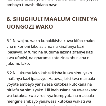
ambayo tunashirikiana nayo.
6. SHUGHULI MAALUM CHINI YA
UONGOZI WAKO
6.1 Ni wajibu wako kuhakikisha kuwa kifaa chako
cha mkononi kiko salama na kinafanya kazi
ipasavyo. Mfumo na huduma lazima zifanye kazi
kwa ufanisi, na gharama zote zinazohusiana ni
jukumu lako.
6.2 Ni jukumu lako kuhakikisha kuwa simu yako
inafanya kazi ipasavyo. Hatuwajibiki kwa masuala
yoyote ambayo yanaweza kutokea kutokana na
hitilafu ya simu yako. Hii inahusiana na uwezekano
wa kutokea kwa virusi vya kompyuta na masuala
mengine ambayo yanaweza kutokea wakati wa