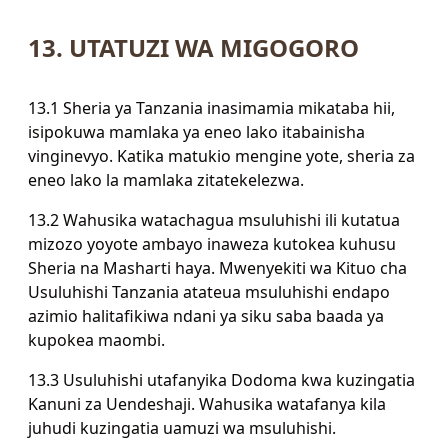
13. UTATUZI WA MIGOGORO
13.1 Sheria ya Tanzania inasimamia mikataba hii,
isipokuwa mamlaka ya eneo lako itabainisha
vinginevyo. Katika matukio mengine yote, sheria za
eneo lako la mamlaka zitatekelezwa.
13.2 Wahusika watachagua msuluhishi ili kutatua
mizozo yoyote ambayo inaweza kutokea kuhusu
Sheria na Masharti haya. Mwenyekiti wa Kituo cha
Usuluhishi Tanzania atateua msuluhishi endapo
azimio halitafikiwa ndani ya siku saba baada ya
kupokea maombi.
13.3 Usuluhishi utafanyika Dodoma kwa kuzingatia
Kanuni za Uendeshaji. Wahusika watafanya kila
juhudi kuzingatia uamuzi wa msuluhishi.