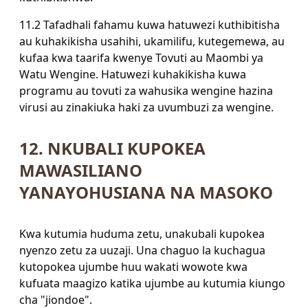
11.2 Tafadhali fahamu kuwa hatuwezi kuthibitisha
au kuhakikisha usahihi, ukamilifu, kutegemewa, au
kufaa kwa taarifa kwenye Tovuti au Maombi ya
Watu Wengine. Hatuwezi kuhakikisha kuwa
programu au tovuti za wahusika wengine hazina
virusi au zinakiuka haki za uvumbuzi za wengine.
12. NKUBALI KUPOKEA
MAWASILIANO
YANAYOHUSIANA NA MASOKO
Kwa kutumia huduma zetu, unakubali kupokea
nyenzo zetu za uuzaji. Una chaguo la kuchagua
kutopokea ujumbe huu wakati wowote kwa
kufuata maagizo katika ujumbe au kutumia kiungo
cha "jiondoe".