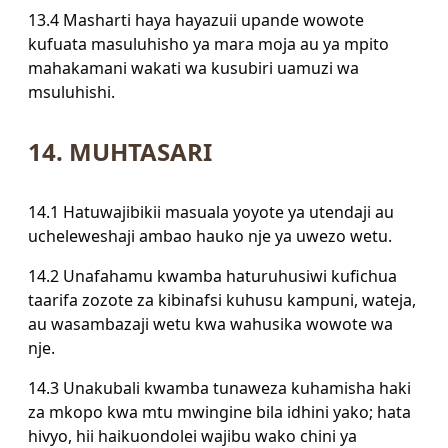
13.4 Masharti haya hayazuii upande wowote
kufuata masuluhisho ya mara moja au ya mpito
mahakamani wakati wa kusubiri uamuzi wa
msuluhishi.
14. MUHTASARI
14.1 Hatuwajibikii masuala yoyote ya utendaji au
ucheleweshaji ambao hauko nje ya uwezo wetu.
14.2 Unafahamu kwamba haturuhusiwi kufichua
taarifa zozote za kibinafsi kuhusu kampuni, wateja,
au wasambazaji wetu kwa wahusika wowote wa
nje.
14.3 Unakubali kwamba tunaweza kuhamisha haki
za mkopo kwa mtu mwingine bila idhini yako; hata
hivyo, hii haikuondolei wajibu wako chini ya