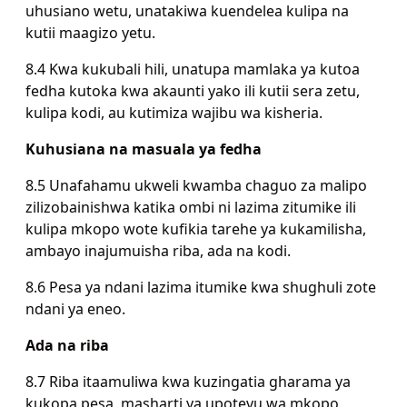
uhusiano wetu, unatakiwa kuendelea kulipa na
kutii maagizo yetu.
8.4 Kwa kukubali hili, unatupa mamlaka ya kutoa
fedha kutoka kwa akaunti yako ili kutii sera zetu,
kulipa kodi, au kutimiza wajibu wa kisheria.
Kuhusiana na masuala ya fedha
8.5 Unafahamu ukweli kwamba chaguo za malipo
zilizobainishwa katika ombi ni lazima zitumike ili
kulipa mkopo wote kufikia tarehe ya kukamilisha,
ambayo inajumuisha riba, ada na kodi.
8.6 Pesa ya ndani lazima itumike kwa shughuli zote
ndani ya eneo.
Ada na riba
8.7 Riba itaamuliwa kwa kuzingatia gharama ya
kukopa pesa, masharti ya upotevu wa mkopo,