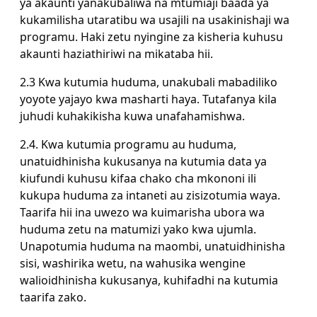
ya akaunti yanakubaliwa na mtumiaji baada ya
kukamilisha utaratibu wa usajili na usakinishaji wa
programu. Haki zetu nyingine za kisheria kuhusu
akaunti haziathiriwi na mikataba hii.
2.3 Kwa kutumia huduma, unakubali mabadiliko
yoyote yajayo kwa masharti haya. Tutafanya kila
juhudi kuhakikisha kuwa unafahamishwa.
2.4. Kwa kutumia programu au huduma,
unatuidhinisha kukusanya na kutumia data ya
kiufundi kuhusu kifaa chako cha mkononi ili
kukupa huduma za intaneti au zisizotumia waya.
Taarifa hii ina uwezo wa kuimarisha ubora wa
huduma zetu na matumizi yako kwa ujumla.
Unapotumia huduma na maombi, unatuidhinisha
sisi, washirika wetu, na wahusika wengine
walioidhinisha kukusanya, kuhifadhi na kutumia
taarifa zako.