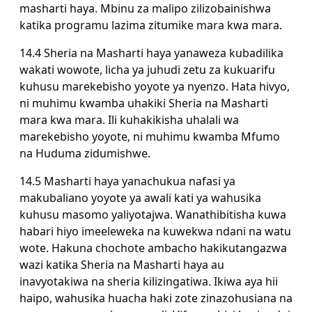
masharti haya. Mbinu za malipo zilizobainishwa
katika programu lazima zitumike mara kwa mara.
14.4 Sheria na Masharti haya yanaweza kubadilika
wakati wowote, licha ya juhudi zetu za kukuarifu
kuhusu marekebisho yoyote ya nyenzo. Hata hivyo,
ni muhimu kwamba uhakiki Sheria na Masharti
mara kwa mara. Ili kuhakikisha uhalali wa
marekebisho yoyote, ni muhimu kwamba Mfumo
na Huduma zidumishwe.
14.5 Masharti haya yanachukua nafasi ya
makubaliano yoyote ya awali kati ya wahusika
kuhusu masomo yaliyotajwa. Wanathibitisha kuwa
habari hiyo imeeleweka na kuwekwa ndani na watu
wote. Hakuna chochote ambacho hakikutangazwa
wazi katika Sheria na Masharti haya au
inavyotakiwa na sheria kilizingatiwa. Ikiwa aya hii
haipo, wahusika huacha haki zote zinazohusiana na