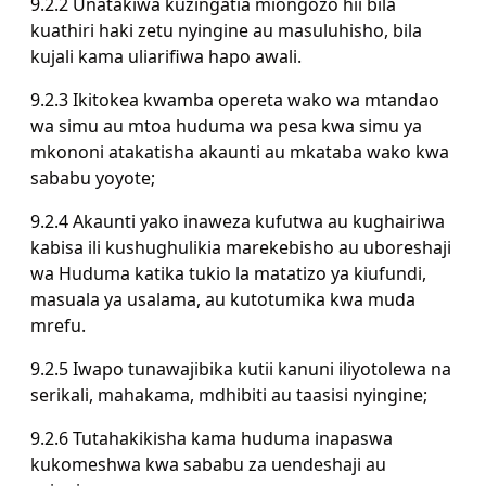
9.2.2 Unatakiwa kuzingatia miongozo hii bila
kuathiri haki zetu nyingine au masuluhisho, bila
kujali kama uliarifiwa hapo awali.
9.2.3 Ikitokea kwamba opereta wako wa mtandao
wa simu au mtoa huduma wa pesa kwa simu ya
mkononi atakatisha akaunti au mkataba wako kwa
sababu yoyote;
9.2.4 Akaunti yako inaweza kufutwa au kughairiwa
kabisa ili kushughulikia marekebisho au uboreshaji
wa Huduma katika tukio la matatizo ya kiufundi,
masuala ya usalama, au kutotumika kwa muda
mrefu.
9.2.5 Iwapo tunawajibika kutii kanuni iliyotolewa na
serikali, mahakama, mdhibiti au taasisi nyingine;
9.2.6 Tutahakikisha kama huduma inapaswa
kukomeshwa kwa sababu za uendeshaji au