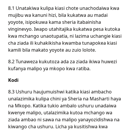
8.1 Unatakiwa kulipa kiasi chote unachodaiwa kwa
mujibu wa kanuni hizi, bila kukatwa au madai
yoyote, isipokuwa kama sheria itabainisha
vinginevyo. Iwapo utahitajika kukatwa pesa kutoka
kwa mchango unaotupatia, ni lazima uchangie kiasi
cha ziada ili kuhakikisha kwamba tunapokea kiasi
kamili bila makato yoyote au zuio lolote.
8.2 Tunaweza kukutoza ada za ziada ikiwa huwezi
kufanya malipo ya mkopo kwa ratiba.
Kodi
8.3 Ushuru haujumuishwi katika kiasi ambacho
unalazimika kulipa chini ya Sheria na Masharti haya
na Mkopo. Katika tukio ambalo ushuru unadaiwa
kwenye malipo, utalazimika kutoa mchango wa
ziada ambao ni sawa na malipo yanayozidishwa na
kiwango cha ushuru. Licha ya kusitishwa kwa