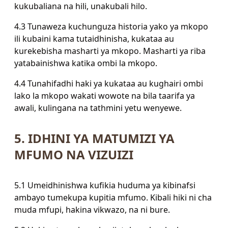
kukubaliana na hili, unakubali hilo.
4.3 Tunaweza kuchunguza historia yako ya mkopo
ili kubaini kama tutaidhinisha, kukataa au
kurekebisha masharti ya mkopo. Masharti ya riba
yatabainishwa katika ombi la mkopo.
4.4 Tunahifadhi haki ya kukataa au kughairi ombi
lako la mkopo wakati wowote na bila taarifa ya
awali, kulingana na tathmini yetu wenyewe.
5. IDHINI YA MATUMIZI YA
MFUMO NA VIZUIZI
5.1 Umeidhinishwa kufikia huduma ya kibinafsi
ambayo tumekupa kupitia mfumo. Kibali hiki ni cha
muda mfupi, hakina vikwazo, na ni bure.