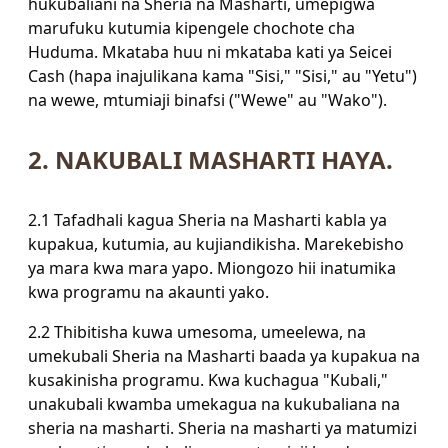
hukubaliani na Sheria na Masharti, umepigwa
marufuku kutumia kipengele chochote cha
Huduma. Mkataba huu ni mkataba kati ya Seicei
Cash (hapa inajulikana kama "Sisi," "Sisi," au "Yetu")
na wewe, mtumiaji binafsi ("Wewe" au "Wako").
2. NAKUBALI MASHARTI HAYA.
2.1 Tafadhali kagua Sheria na Masharti kabla ya
kupakua, kutumia, au kujiandikisha. Marekebisho
ya mara kwa mara yapo. Miongozo hii inatumika
kwa programu na akaunti yako.
2.2 Thibitisha kuwa umesoma, umeelewa, na
umekubali Sheria na Masharti baada ya kupakua na
kusakinisha programu. Kwa kuchagua "Kubali,"
unakubali kwamba umekagua na kukubaliana na
sheria na masharti. Sheria na masharti ya matumizi