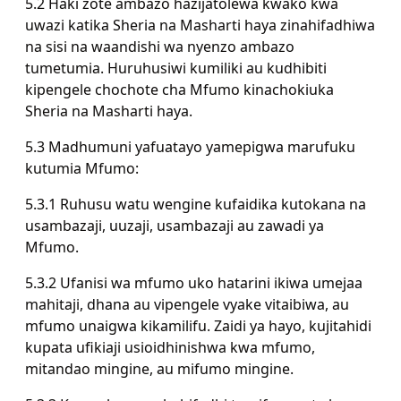
5.2 Haki zote ambazo hazijatolewa kwako kwa
uwazi katika Sheria na Masharti haya zinahifadhiwa
na sisi na waandishi wa nyenzo ambazo
tumetumia. Huruhusiwi kumiliki au kudhibiti
kipengele chochote cha Mfumo kinachokiuka
Sheria na Masharti haya.
5.3 Madhumuni yafuatayo yamepigwa marufuku
kutumia Mfumo:
5.3.1 Ruhusu watu wengine kufaidika kutokana na
usambazaji, uuzaji, usambazaji au zawadi ya
Mfumo.
5.3.2 Ufanisi wa mfumo uko hatarini ikiwa umejaa
mahitaji, dhana au vipengele vyake vitaibiwa, au
mfumo unaigwa kikamilifu. Zaidi ya hayo, kujitahidi
kupata ufikiaji usioidhinishwa kwa mfumo,
mitandao mingine, au mifumo mingine.