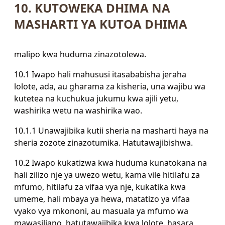
10. KUTOWEKA DHIMA NA
MASHARTI YA KUTOA DHIMA
malipo kwa huduma zinazotolewa.
10.1 Iwapo hali mahususi itasababisha jeraha
lolote, ada, au gharama za kisheria, una wajibu wa
kutetea na kuchukua jukumu kwa ajili yetu,
washirika wetu na washirika wao.
10.1.1 Unawajibika kutii sheria na masharti haya na
sheria zozote zinazotumika. Hatutawajibishwa.
10.2 Iwapo kukatizwa kwa huduma kunatokana na
hali zilizo nje ya uwezo wetu, kama vile hitilafu za
mfumo, hitilafu za vifaa vya nje, kukatika kwa
umeme, hali mbaya ya hewa, matatizo ya vifaa
vyako vya mkononi, au masuala ya mfumo wa
mawasiliano, hatutawajibika kwa lolote. hasara