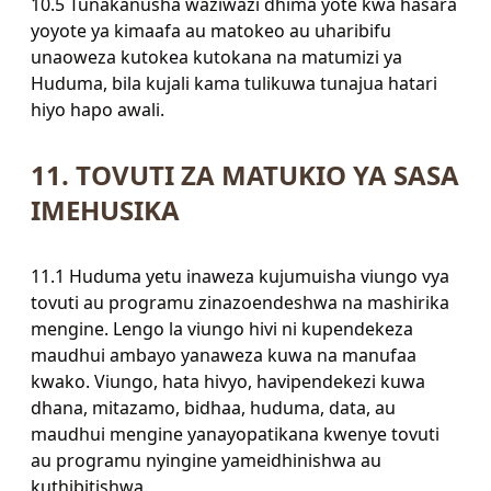
10.5 Tunakanusha waziwazi dhima yote kwa hasara
yoyote ya kimaafa au matokeo au uharibifu
unaoweza kutokea kutokana na matumizi ya
Huduma, bila kujali kama tulikuwa tunajua hatari
hiyo hapo awali.
11. TOVUTI ZA MATUKIO YA SASA
IMEHUSIKA
11.1 Huduma yetu inaweza kujumuisha viungo vya
tovuti au programu zinazoendeshwa na mashirika
mengine. Lengo la viungo hivi ni kupendekeza
maudhui ambayo yanaweza kuwa na manufaa
kwako. Viungo, hata hivyo, havipendekezi kuwa
dhana, mitazamo, bidhaa, huduma, data, au
maudhui mengine yanayopatikana kwenye tovuti
au programu nyingine yameidhinishwa au
kuthibitishwa.