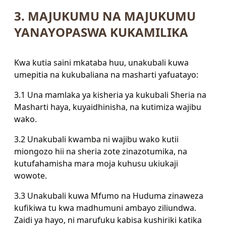
3. MAJUKUMU NA MAJUKUMU
YANAYOPASWA KUKAMILIKA
Kwa kutia saini mkataba huu, unakubali kuwa
umepitia na kukubaliana na masharti yafuatayo:
3.1 Una mamlaka ya kisheria ya kukubali Sheria na
Masharti haya, kuyaidhinisha, na kutimiza wajibu
wako.
3.2 Unakubali kwamba ni wajibu wako kutii
miongozo hii na sheria zote zinazotumika, na
kutufahamisha mara moja kuhusu ukiukaji
wowote.
3.3 Unakubali kuwa Mfumo na Huduma zinaweza
kufikiwa tu kwa madhumuni ambayo ziliundwa.
Zaidi ya hayo, ni marufuku kabisa kushiriki katika