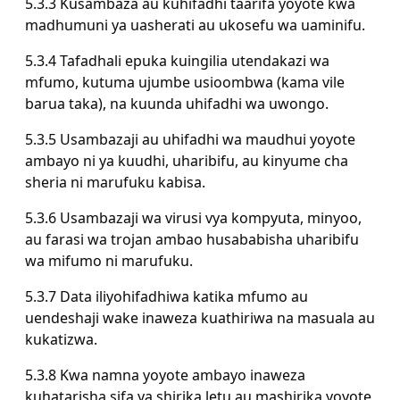
5.3.3 Kusambaza au kuhifadhi taarifa yoyote kwa
madhumuni ya uasherati au ukosefu wa uaminifu.
5.3.4 Tafadhali epuka kuingilia utendakazi wa
mfumo, kutuma ujumbe usioombwa (kama vile
barua taka), na kuunda uhifadhi wa uwongo.
5.3.5 Usambazaji au uhifadhi wa maudhui yoyote
ambayo ni ya kuudhi, uharibifu, au kinyume cha
sheria ni marufuku kabisa.
5.3.6 Usambazaji wa virusi vya kompyuta, minyoo,
au farasi wa trojan ambao husababisha uharibifu
wa mifumo ni marufuku.
5.3.7 Data iliyohifadhiwa katika mfumo au
uendeshaji wake inaweza kuathiriwa na masuala au
kukatizwa.
5.3.8 Kwa namna yoyote ambayo inaweza
kuhatarisha sifa ya shirika letu au mashirika yoyote