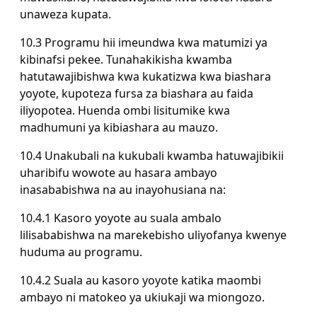
unaweza kupata.
10.3 Programu hii imeundwa kwa matumizi ya
kibinafsi pekee. Tunahakikisha kwamba
hatutawajibishwa kwa kukatizwa kwa biashara
yoyote, kupoteza fursa za biashara au faida
iliyopotea. Huenda ombi lisitumike kwa
madhumuni ya kibiashara au mauzo.
10.4 Unakubali na kukubali kwamba hatuwajibikii
uharibifu wowote au hasara ambayo
inasababishwa na au inayohusiana na:
10.4.1 Kasoro yoyote au suala ambalo
lilisababishwa na marekebisho uliyofanya kwenye
huduma au programu.
10.4.2 Suala au kasoro yoyote katika maombi
ambayo ni matokeo ya ukiukaji wa miongozo.