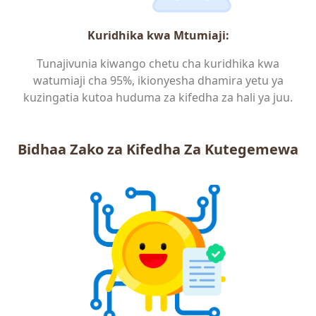
Kuridhika kwa Mtumiaji:
Tunajivunia kiwango chetu cha kuridhika kwa
watumiaji cha 95%, ikionyesha dhamira yetu ya
kuzingatia kutoa huduma za kifedha za hali ya juu.
Bidhaa Zako za Kifedha Za Kutegemewa