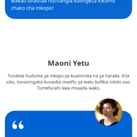
wakati unaofaa huchangia kuongeza kikomo
chako cha mkopo!
Maoni Yetu
Tunatoa huduma ya mkopo ya kuaminika na ya haraka. Kila
siku, tunazingatia kusaidia maelfu ya watu kufikia ndoto zao.
Tumefurahi kwa msaada wako.