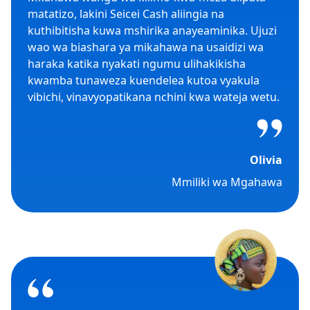
matatizo, lakini Seicei Cash aliingia na
kuthibitisha kuwa mshirika anayeaminika. Ujuzi
wao wa biashara ya mikahawa na usaidizi wa
haraka katika nyakati ngumu ulihakikisha
kwamba tunaweza kuendelea kutoa vyakula
vibichi, vinavyopatikana nchini kwa wateja wetu.
Olivia
Mmiliki wa Mgahawa