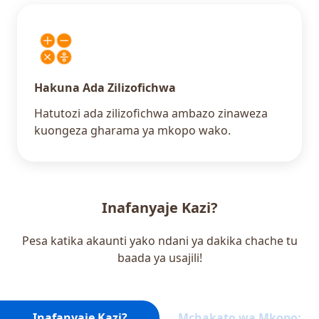
Hakuna Ada Zilizofichwa
Hatutozi ada zilizofichwa ambazo zinaweza
kuongeza gharama ya mkopo wako.
Inafanyaje Kazi?
Pesa katika akaunti yako ndani ya dakika chache tu
baada ya usajili!
Inafanyaje Kazi?
Mchakato wa Mkopo: