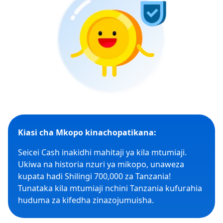
Kiasi cha Mkopo kinachopatikana:
Seicei Cash inakidhi mahitaji ya kila mtumiaji.
Ukiwa na historia nzuri ya mikopo, unaweza
kupata hadi Shilingi 700,000 za Tanzania!
Tunataka kila mtumiaji nchini Tanzania kufurahia
huduma za kifedha zinazojumuisha.