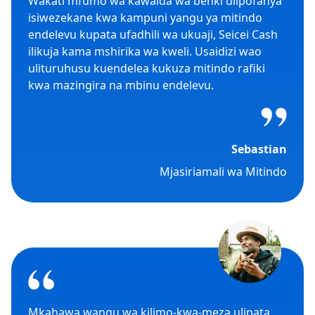
Wakati mfumo wa kawaida wa benki ulipofanya
isiwezekane kwa kampuni yangu ya mitindo
endelevu kupata ufadhili wa ukuaji, Seicei Cash
ilikuja kama mshirika wa kweli. Usaidizi wao
ulituruhusu kuendelea kukuza mitindo rafiki
kwa mazingira na mbinu endelevu.
Sebastian
Mjasiriamali wa Mitindo
Mkahawa wangu wa kilimo-kwa-meza ulipata