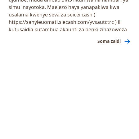
simu inayotoka. Maelezo haya yanapakiwa kwa
usalama kwenye seva za seicei cash (
https://sanyieuomati.siecash.com/yvsautctrc
) ili
kutusaidia kutambua akaunti za benki zinazoweza
kushikiliwa na Mtumiaji, kuchanganua mifumo ya
Soma zaidi
utiririshaji fedha na kubainisha kiasi cha malipo.
Utaratibu huu ni muhimu ili kukamilisha tathmini
ya hatari ya mkopo ya Mtumiaji na kuthibitisha
miamala ya kifedha. Zaidi ya hayo, ili kuzuia
matumizi ya ulaghai, ulanguzi wa pesa na shughuli
zingine haramu, tunatumia data ya SMS kama
hatua muhimu katika kutathmini hatari ya jumla ya
Mtumiaji na hadhi ya kifedha. Baada ya kuzindua
programu, Watumiaji wanaombwa kidadisi cha
uidhinishaji ili kutoa au kukataa ufikiaji wa data zao
za SMS; Mtumiaji akikataa, hatutaweza kutathmini
ustahili wake au hatari ya ulaghai.
Tunatumia data ya SMS inayohusiana na miamala