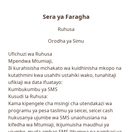
Sera ya Faragha
Ruhusa
Orodha ya Simu
Ufichuzi wa Ruhusa
Mpendwa Mtumiaji,
Ili kurahisisha mchakato wa kuidhinisha mkopo na
kutathmini kwa usahihi ustahiki wako, tunahitaji
ufikiaji wa data ifuatayo:
Kumbukumbu ya SMS
Kusudi la Ruhusa:
Kama kipengele cha msingi cha utendakazi wa
programu ya pesa taslimu ya seicei, seicei cash
hukusanya ujumbe wa SMS unaohusiana na
kifedha wa Mtumiaji, ikijumuisha maudhui ya
ujumbe, muda ambao SMS ilitumwa na nambari ya